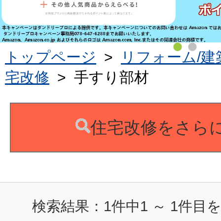
トップページ
>
リフォーム/建
宅改修
>
手すり部材
住宅改修をさら
検索結果：
1
件中
1
～
1
件目