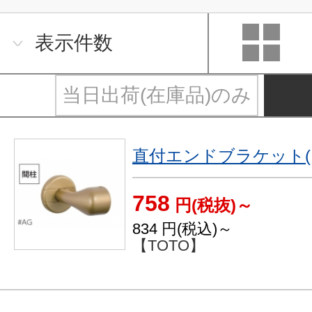
表示件数
当日出荷(在庫品)のみ
直付エンドブラケット(
758
円(税抜)～
834
円(税込)～
【TOTO】