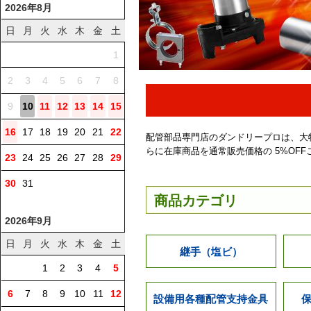
2026年8月
日
月
火
水
木
金
土
1
2
3
4
5
6
7
8
9
10
11
12
13
14
15
16
17
18
19
20
21
22
配管部品専門店のダンドリープロは、大
らに在庫商品を通常販売価格の 5%OF
23
24
25
26
27
28
29
30
31
商品カテゴリ
2026年9月
日
月
火
水
木
金
土
継手（塩ビ）
1
2
3
4
5
6
7
8
9
10
11
12
設備用各種配管支持金具