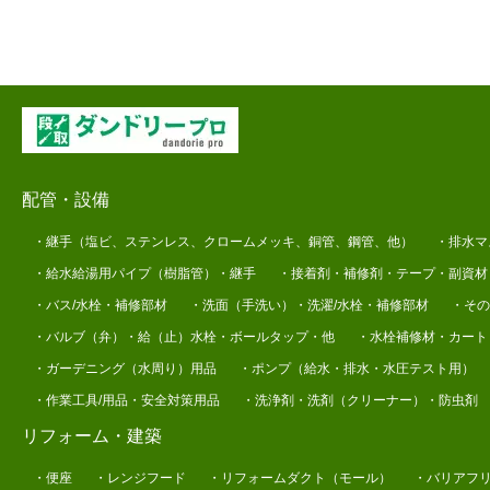
配管・設備
・継手（塩ビ、ステンレス、クロームメッキ、銅管、鋼管、他）
・排水マ
・給水給湯用パイプ（樹脂管）・継手
・接着剤・補修剤・テープ・副資材
・バス/水栓・補修部材
・洗面（手洗い）・洗濯/水栓・補修部材
・その
・バルブ（弁）・給（止）水栓・ボールタップ・他
・水栓補修材・カート
・ガーデニング（水周り）用品
・ポンプ（給水・排水・水圧テスト用）
・作業工具/用品・安全対策用品
・洗浄剤・洗剤（クリーナー）・防虫剤
リフォーム・建築
・便座
・レンジフード
・リフォームダクト（モール）
・バリアフ