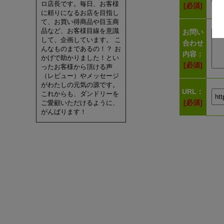
ロ店長です。毎日、お客様
[必須]
に頼りになるお店を目指し
て、お買い得商品や目玉商
品など、お客様目線を意識
お問い
して、企画しています。 こ
合わせ
んなものまであるの！？ お
内容：
かげで助かりました！とい
[必須]
ったお客様から頂ける声
（レビュー）やメッセージ
がわたしの元気の源です。
URL：
これからも、ダンドリーを
[必須]
ご愛顧いただけるように、
がんばります！