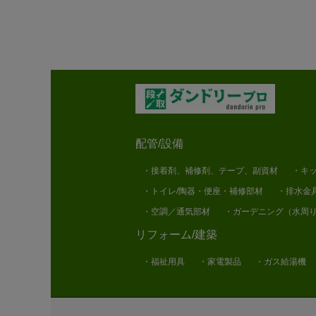
配管/設備
・接着剤、補修剤、テープ、副資材
・キッ
・トイレ/陶器・便座・補修部材
・排水金
・空調／通気部材
・ガーデニング（水周
リフォーム/建築
・福祉用具
・家電製品
・ガス給湯機