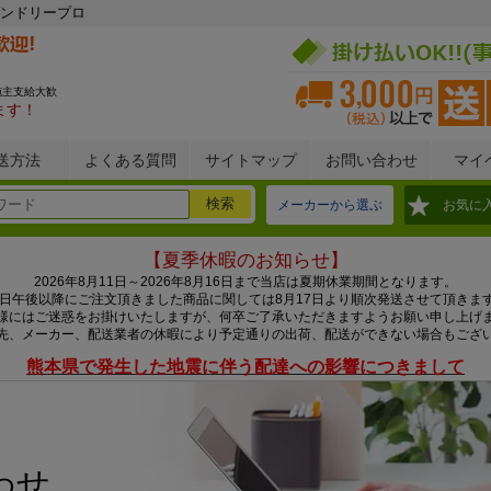
ンドリープロ
施主支給大歓
ます！
送方法
よくある質問
サイトマップ
お問い合わせ
マイ
メーカーから選ぶ
お気に
【夏季休暇のお知らせ】
2026年8月11日～2026年8月16日まで当店は夏期休業期間となります。
0日午後以降にご注文頂きました商品に関しては8月17日より順次発送させて頂きま
様にはご迷惑をお掛けいたしますが、何卒ご了承いただきますようお願い申し上げ
先、メーカー、配送業者の休暇により予定通りの出荷、配送ができない場合もござ
熊本県で発生した地震に伴う配達への影響につきまして
わせ