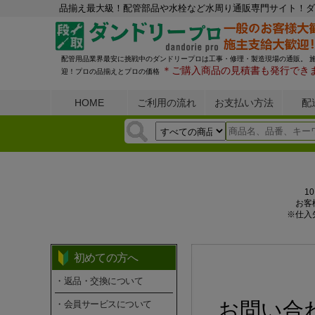
品揃え最大級！配管部品や水栓など水周り通販専門サイト！ダ
配管用品業界最安に挑戦中のダンドリープロは工事・修理・製造現場の通販。 
＊ご購入商品の見積書も発行でき
迎！プロの品揃えとプロの価格
HOME
ご利用の流れ
お支払い方法
配
1
お客
※仕入
初めての方へ
・返品・交換について
お問い合
・会員サービスについて