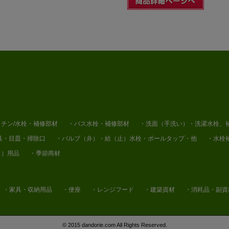
チン/水栓・補修部材
・バス水栓・補修部材
・洗面（手洗い）・洗濯水栓、
具・目皿・掃除口
・バルブ（弁）・給（止）水栓・ボールタップ・他
・水栓
り）用品
・季節商材
・家具・収納用品
・便座
・レンジフード
・建築資材
・消耗品・副資
© 2015 dandorie.com All Rights Reserved.