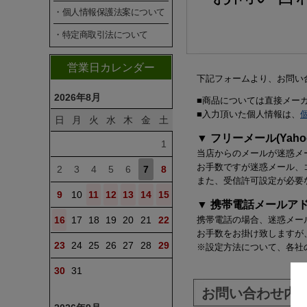
・個人情報保護法案について
・特定商取引法について
営業日カレンダー
下記フォームより、お問い
2026年8月
■商品については直接メー
■入力頂いた個人情報は、
日
月
火
水
木
金
土
▼ フリーメール(Yahoo
1
当店からのメールが迷惑メ
お手数ですが迷惑メール、
2
3
4
5
6
7
8
また、受信許可設定が必要
9
10
11
12
13
14
15
▼ 携帯電話メールア
16
17
18
19
20
21
22
携帯電話の場合、迷惑メー
お手数をお掛け致しますが
23
24
25
26
27
28
29
※設定方法について、各社
30
31
お問い合わせ内