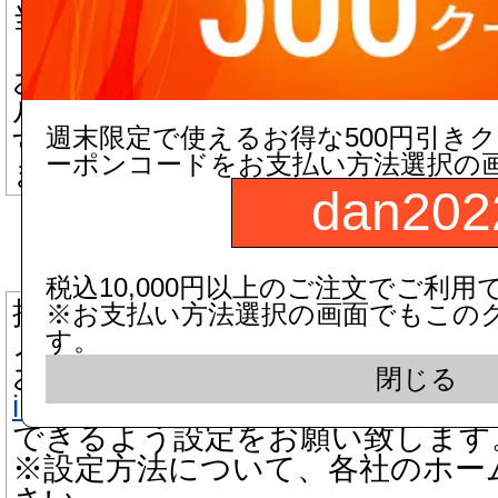
当店からのメールが迷惑メールフ
「迷惑メール」と判断される場合
お手数ですが迷惑メール、ゴミ箱
ルにつきましてもご確認いただき
週末限定で使えるお得な500円引き
す。
ーポンコードをお支払い方法選択の
また、受信許可設定が必要な場合
dan202
▼ 携帯電話メールアドレスをご
税込10,000円以上のご注文でご利用
携帯電話の場合、迷惑メール防止
※お支払い方法選択の画面でもこの
す。
メールを受信できない機能がござ
お手数をお掛け致しますが、当店
閉じる
info@dandorie.com
またはドメインd
できるよう設定をお願い致します
※設定方法について、各社のホー