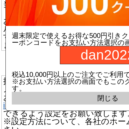
当店からのメールが迷惑メールフ
「迷惑メール」と判断される場合
お手数ですが迷惑メール、ゴミ箱
ルにつきましてもご確認いただき
週末限定で使えるお得な500円引き
す。
ーポンコードをお支払い方法選択の
また、受信許可設定が必要な場合
dan202
▼ 携帯電話メールアドレスをご
税込10,000円以上のご注文でご利用
携帯電話の場合、迷惑メール防止
※お支払い方法選択の画面でもこの
す。
メールを受信できない機能がござ
お手数をお掛け致しますが、当店
閉じる
info@dandorie.com
またはドメインd
できるよう設定をお願い致します
※設定方法について、各社のホー