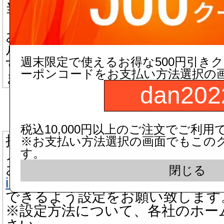
当店からのメールが迷惑メールフ
「迷惑メール」と判断される場合
お手数ですが迷惑メール、ゴミ箱
ルにつきましてもご確認いただき
週末限定で使えるお得な500円引き
す。
ーポンコードをお支払い方法選択の
また、受信許可設定が必要な場合
dan202
▼ 携帯電話メールアドレスをご
税込10,000円以上のご注文でご利用
携帯電話の場合、迷惑メール防止
※お支払い方法選択の画面でもこの
す。
メールを受信できない機能がござ
お手数をお掛け致しますが、当店
閉じる
info@dandorie.com
またはドメインd
できるよう設定をお願い致します
※設定方法について、各社のホー