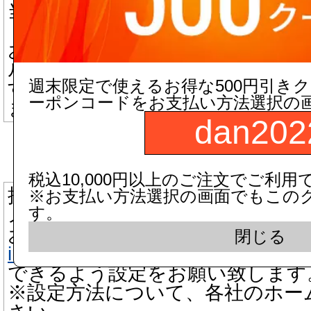
当店からのメールが迷惑メールフ
「迷惑メール」と判断される場合
お手数ですが迷惑メール、ゴミ箱
ルにつきましてもご確認いただき
週末限定で使えるお得な500円引き
す。
ーポンコードをお支払い方法選択の
また、受信許可設定が必要な場合
dan202
▼ 携帯電話メールアドレスをご
税込10,000円以上のご注文でご利用
携帯電話の場合、迷惑メール防止
※お支払い方法選択の画面でもこの
す。
メールを受信できない機能がござ
お手数をお掛け致しますが、当店
閉じる
info@dandorie.com
またはドメインd
できるよう設定をお願い致します
※設定方法について、各社のホー