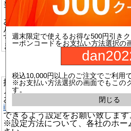
当店からのメールが迷惑メールフ
「迷惑メール」と判断される場合
お手数ですが迷惑メール、ゴミ箱
ルにつきましてもご確認いただき
週末限定で使えるお得な500円引き
す。
ーポンコードをお支払い方法選択の
また、受信許可設定が必要な場合
dan202
▼ 携帯電話メールアドレスをご
税込10,000円以上のご注文でご利用
携帯電話の場合、迷惑メール防止
※お支払い方法選択の画面でもこの
す。
メールを受信できない機能がござ
お手数をお掛け致しますが、当店
閉じる
info@dandorie.com
またはドメインd
できるよう設定をお願い致します
※設定方法について、各社のホー