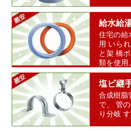
給水給
住宅の給
用 いら
と架 橋
類を使用
塩ビ継
合成樹脂
で、 管
り分岐 