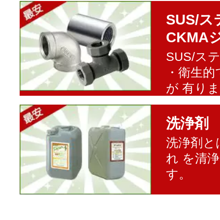
SUS/
CKMA
SUS/
・衛生的
が 有り
洗浄剤
洗浄剤と
れ を清
す。