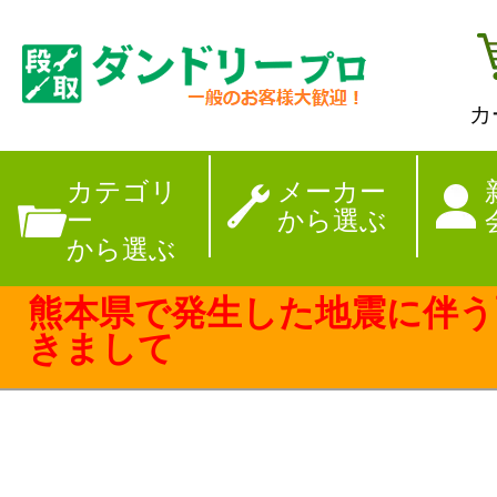
カ
【夏季休暇のお
カテゴリ
メーカー
ー
から選ぶ
から選ぶ
熊本県で発生した地震に伴う
きまして