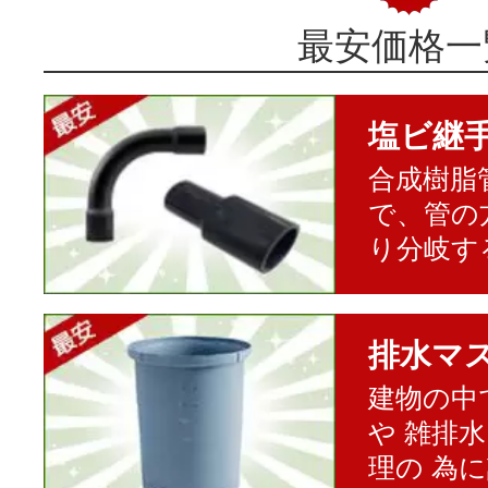
最安価格一
塩ビ継
合成樹脂
で、管の
り分岐す
排水マ
建物の中
や 雑排
理の 為