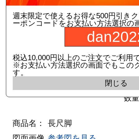
週末限定で使えるお得な500円引き
ーポンコードをお支払い方法選択の
3,000円以上
(税込)
のご注文
dan202
５営業日出荷(メーカー手配品)
販売価格
商品コード：
税込10,000円以上のご注文でご利用
※お支払い方法選択の画面でもこの
108594000000
す。
品番：
TN55S
閉じる
数
商品名：
長尺脚
図面画像
参考図を見る