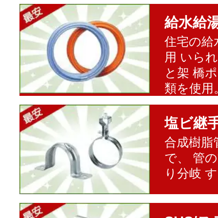
給水給
住宅の給
用 いら
と架 橋
類を使用
塩ビ継
合成樹脂
で、 管
り分岐 