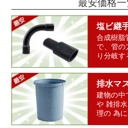
最安価格一
塩ビ継
合成樹脂
で、管の
り分岐す
排水マ
建物の中
や 雑排
理の 為