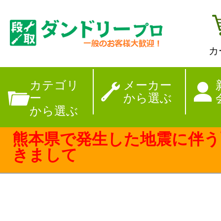
カ
【夏季休暇のお
カテゴリ
メーカー
ー
から選ぶ
から選ぶ
熊本県で発生した地震に伴う
きまして