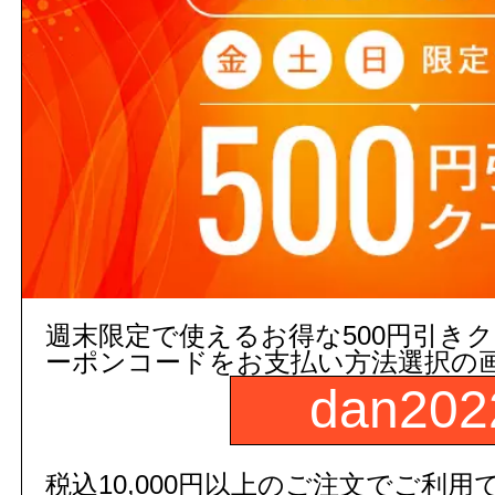
3,000円以上
(税込)
のご注文
５営業日出荷(メーカー手配品)
販売価格
商品コード：
111323010101
品番：
TSF-102U/WA
週末限定で使えるお得な500円引き
ーポンコードをお支払い方法選択の
数
dan202
商品名：
トイレ収納棚 アンダー
税込10,000円以上のご注文でご利用
カラー：
ホワイト