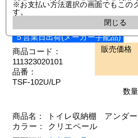
※お支払い方法選択の画面でもこの
す。
図面画像
参考図を見る
閉じる
５営業日出荷(メーカー手配品)
販売価格
商品コード：
111323020101
品番：
TSF-102U/LP
数
商品名：
トイレ収納棚 アンダー
カラー：
クリエペール