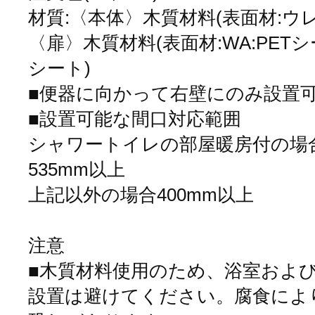
材質:〈本体〉木質材料(表面材:ウ
〈扉〉木質材料(表面材:WA:PET
シート)
■便器に向かって右壁にのみ設置
■設置可能な間口対応範囲
シャワートイレの部屋暖房付の場
535mm以上
上記以外の場合400mm以上
注意
■木質材料使用のため、浴室およ
設置は避けてください。腐食によ