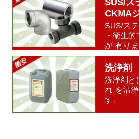
SUS/
CKMA
SUS/
・衛生的
が 有り
洗浄剤
洗浄剤と
れ を清
す。