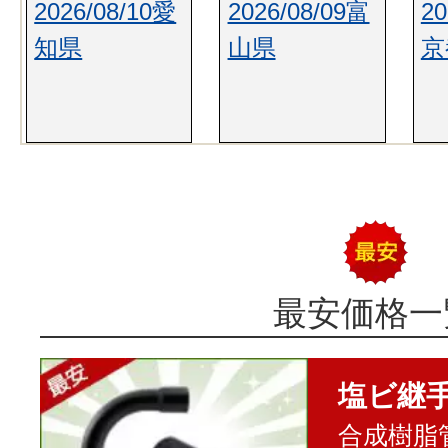
2026/08/10愛
2026/08/09富
20
知県
山県
京
最安価格一
塩ビ継
合成樹脂