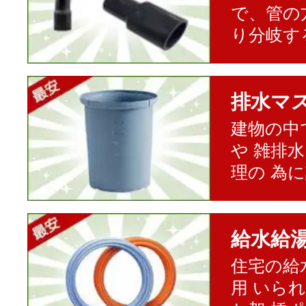
で、管の
り分岐す
排水マ
建物の中
や 雑排
理の 為
給水給
住宅の給
用 いら