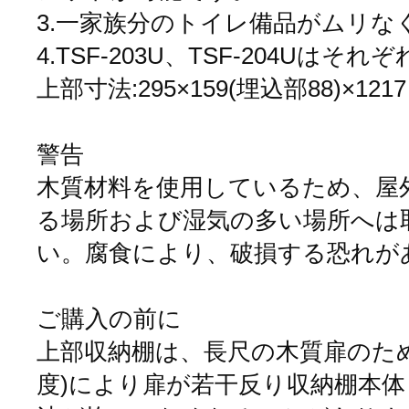
3.一家族分のトイレ備品がムリな
4.TSF-203U、TSF-204Uは
上部寸法:295×159(埋込部88)×1217
警告
木質材料を使用しているため、屋
る場所および湿気の多い場所へは
い。腐食により、破損する恐れが
ご購入の前に
上部収納棚は、長尺の木質扉のた
度)により扉が若干反り収納棚本