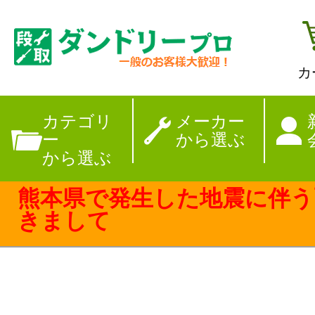
カ
【夏季休暇のお
カテゴリ
メーカー
ー
から選ぶ
から選ぶ
熊本県で発生した地震に伴う
きまして