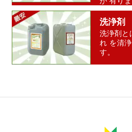
が 有り
洗浄剤
洗浄剤と
れ を清
す。