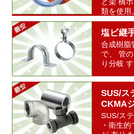
と架 橋
類を使用
塩ビ継
合成樹脂
で、 管
り分岐 
SUS/
CKMA
SUS/
・衛生的