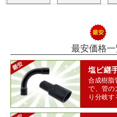
最安価格一
塩ビ継
合成樹脂
で、管の
り分岐す