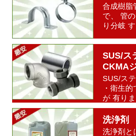
合成樹脂
で、 管
り分岐 
SUS/
CKMA
SUS/
・衛生的
が 有り
洗浄剤
洗浄剤と