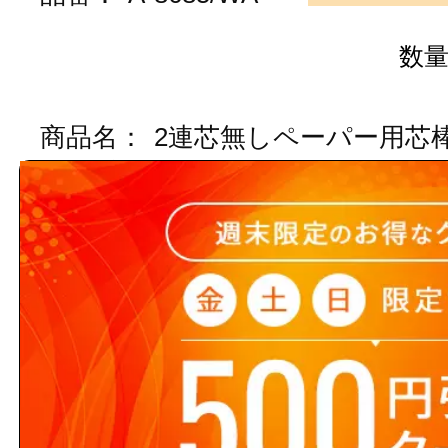
数
商品名：
2連芯無しペーパー用芯
ホワイト
図面画像
参考図を見る
５営業日出荷(メーカー手配品)
販売価格
商品コード：
111385020101
品番：
A-8685/BW1