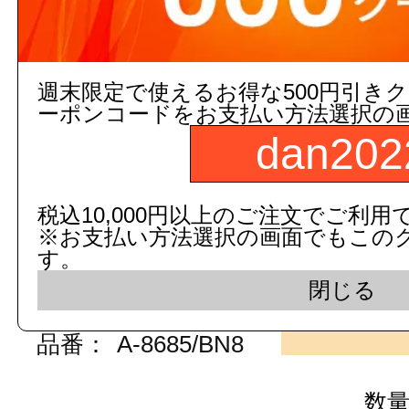
数
週末限定で使えるお得な500円引き
商品名：
2連芯無しペーパー用芯
ーポンコードをお支払い方法選択の
ピュアホワイト
dan202
図面画像
参考図を見る
税込10,000円以上のご注文でご利用
※お支払い方法選択の画面でもこの
５営業日出荷(メーカー手配品)
す。
販売価格
商品コード：
閉じる
111385030101
品番：
A-8685/BN8
数