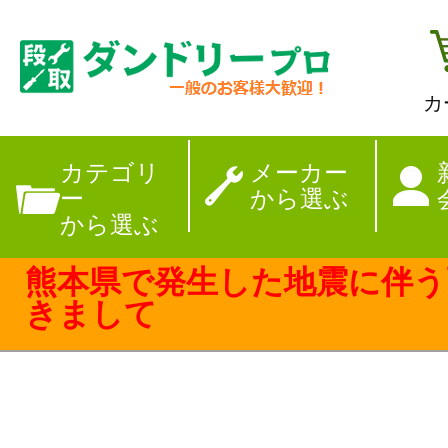
カ
【夏季休暇のお
カテゴリ
メーカー
ー
から選ぶ
から選ぶ
熊本県で発生した地震に伴う
きまして