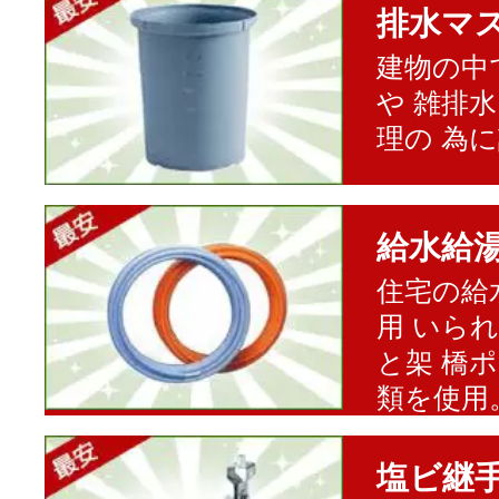
排水マ
建物の中
や 雑排
理の 為
給水給
住宅の給
用 いら
と架 橋
類を使用
塩ビ継