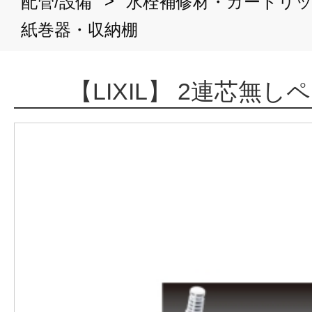
>
配管/設備
水栓補修材・カートリ
紙巻器・収納棚
【LIXIL】 2連芯無