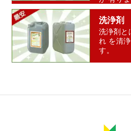
洗浄剤
洗浄剤と
れ を清
す。