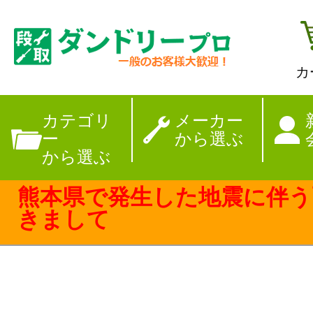
カ
【夏季休暇のお
カテゴリ
メーカー
ー
から選ぶ
から選ぶ
熊本県で発生した地震に伴う
きまして