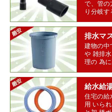
で、管の
り分岐す
排水マ
建物の中
や 雑排
理の 為
給水給
住宅の給
用 いら