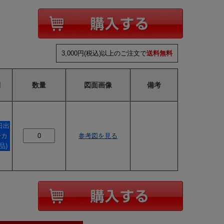
3,000円(税込)以上のご注文で
送料無料
期
数量
図面画像
備考
日出
ーカ
参考図を見る
品)