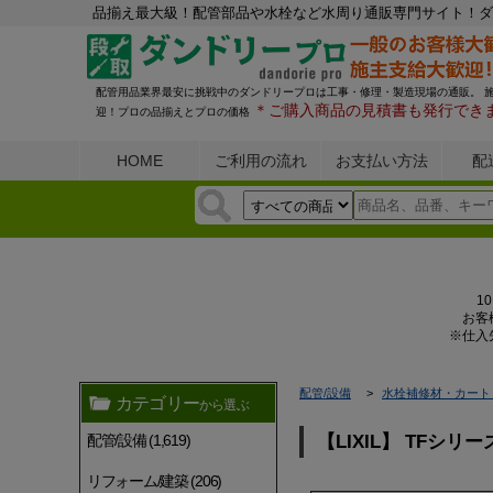
品揃え最大級！配管部品や水栓など水周り通販専門サイト！ダ
配管用品業界最安に挑戦中のダンドリープロは工事・修理・製造現場の通販。 
＊ご購入商品の見積書も発行でき
迎！プロの品揃えとプロの価格
HOME
ご利用の流れ
お支払い方法
配
1
お客
※仕入
配管/設備
水栓補修材・カート
カテゴリー
から選ぶ
配管/設備 (1,619)
【LIXIL】 TFシリ
リフォーム/建築 (206)