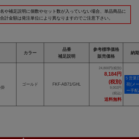
品名や補足説明に個数やセット数が入っていない場合、単品商品に
の合計金額は発注単位により異なりますのでご注意下さい。
品番
参考標準価格
カラー
納
補足説明
販売価格
24,800円(税別)
8,184円
５営業
(税別)
ゴールド
FKF-AB71/GHL
荷(メ
ル掛
9,002円
ー手配
(税込)
送料無料