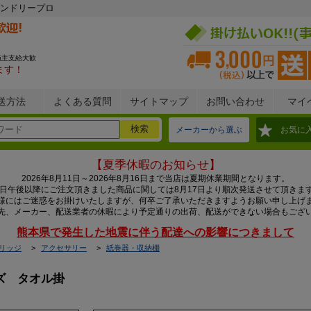
ンドリープロ
施主支給大歓
ます！
送方法
よくある質問
サイトマップ
お問い合わせ
マイ
メーカーから選ぶ
お気に
【夏季休暇のお知らせ】
2026年8月11日～2026年8月16日まで当店は夏期休業期間となります。
0日午後以降にご注文頂きました商品に関しては8月17日より順次発送させて頂きま
様にはご迷惑をお掛けいたしますが、何卒ご了承いただきますようお願い申し上げ
先、メーカー、配送業者の休暇により予定通りの出荷、配送ができない場合もござ
熊本県で発生した地震に伴う配達への影響につきまして
リッジ
アクセサリー
紙巻器・収納棚
ーズ タオル掛