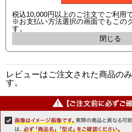
数
税込10,000円以上のご注文でご利用
※お支払い方法選択の画面でもこの
す。
商品名：
タオルリング
閉じる
図面画像
参考図を見る
レビューはご注文された商品の
す。