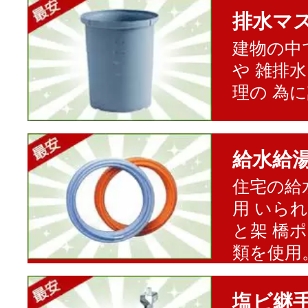
排水マ
建物の中
や 雑排
理の 為
給水給
住宅の給
用 いら
と架 橋
類を使用
塩ビ継