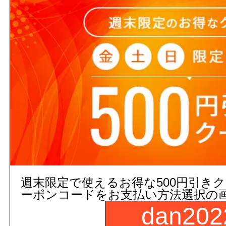
注文の際の合計金額は発注単位
でご注意下さい。
3,000円以上
(税込)
のご注文
５営業日出荷(メーカー手配品)
販売価格
商品コード：
週末限定で使えるお得な500円引き
250016000000
ーポンコードをお支払い方法選択の
品番：
YT500#NW1
dan202