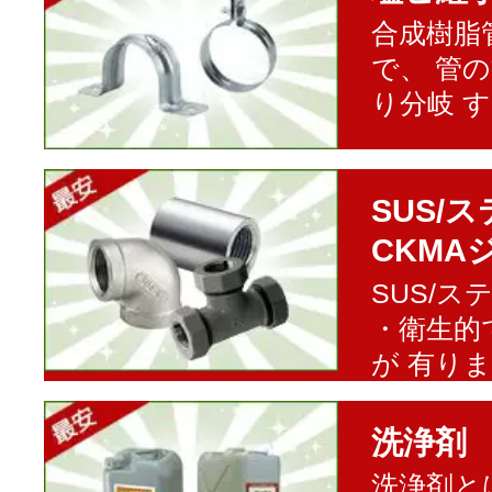
合成樹脂
で、 管
り分岐 
SUS/
CKMA
SUS/
・衛生的
が 有り
洗浄剤
洗浄剤と