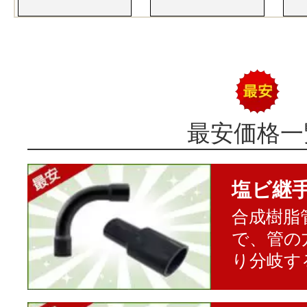
最安価格一
塩ビ継
合成樹脂
で、管の
り分岐す