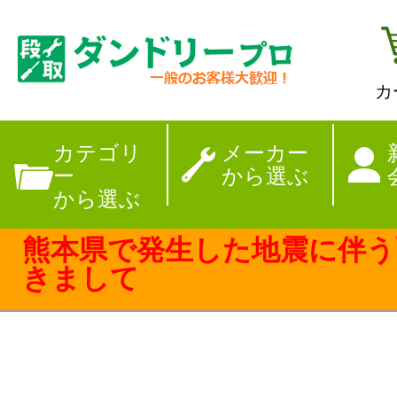
カ
【夏季休暇のお
カテゴリ
メーカー
ー
から選ぶ
から選ぶ
熊本県で発生した地震に伴う
きまして