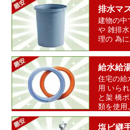
排水マ
建物の中
や 雑排
理の 為
給水給
住宅の給
用 いら
と架 橋
類を使用
塩ビ継