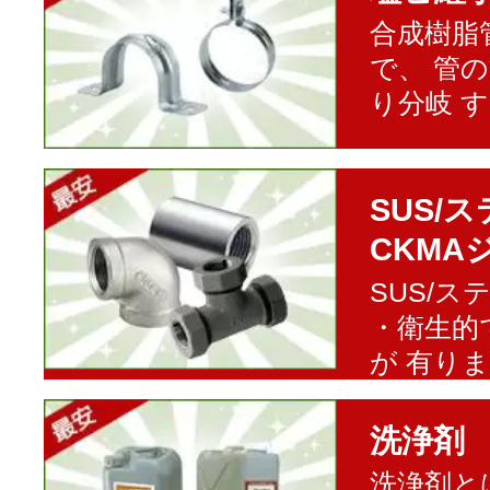
合成樹脂
で、 管
り分岐 
SUS/
CKMA
SUS/
・衛生的
が 有り
洗浄剤
洗浄剤と