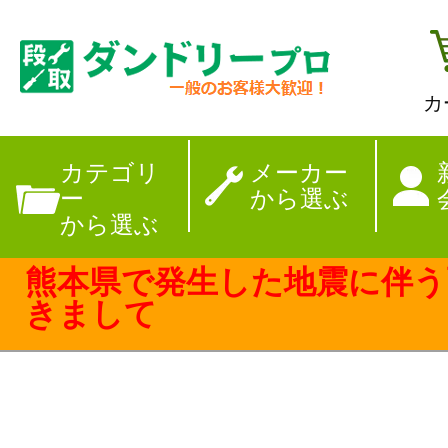
カ
【夏季休暇のお
カテゴリ
メーカー
ー
から選ぶ
から選ぶ
熊本県で発生した地震に伴う
きまして