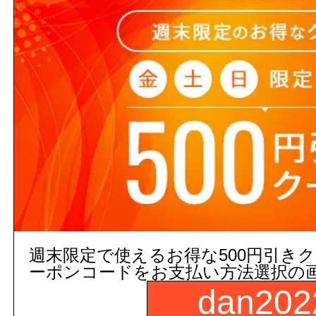
注文の際の合計金額は発注単位
でご注意下さい。
3,000円以上
(税込)
のご注文
５営業日出荷(メーカー手配品)
販売価格
商品コード：
週末限定で使えるお得な500円引き
250018000000
ーポンコードをお支払い方法選択の
品番：
dan202
YT500W6#NW1