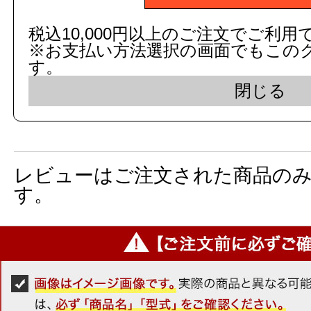
数
税込10,000円以上のご注文でご利用
※お支払い方法選択の画面でもこの
す。
商品名：
二段式タオル掛け
閉じる
図面画像
参考図を見る
レビューはご注文された商品の
す。