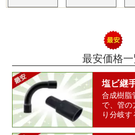
最安価格一
塩ビ継
合成樹脂
で、管の
り分岐す