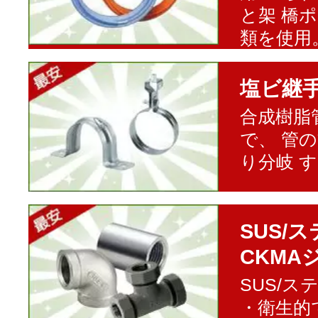
と架 橋
類を使用
塩ビ継
合成樹脂
で、 管
り分岐 
SUS/
CKMA
SUS/
・衛生的