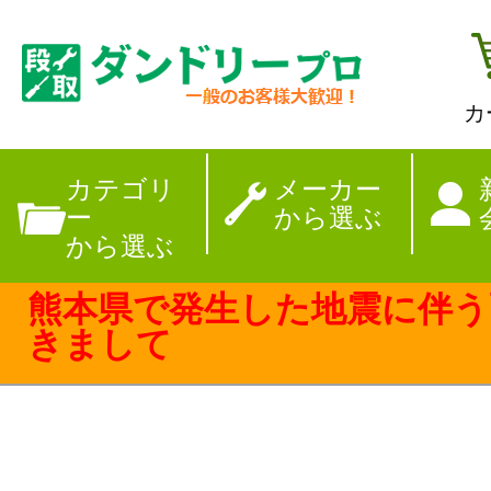
カ
【夏季休暇のお
カテゴリ
メーカー
ー
から選ぶ
から選ぶ
熊本県で発生した地震に伴う
きまして