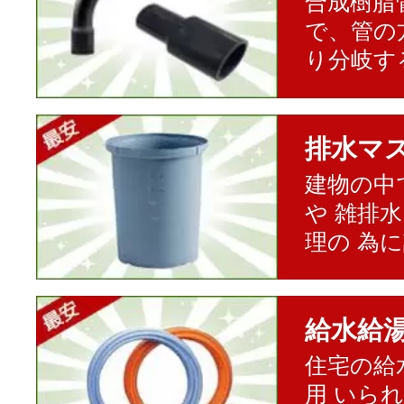
合成樹脂
で、管の
り分岐す
排水マ
建物の中
や 雑排
理の 為
給水給
住宅の給
用 いら