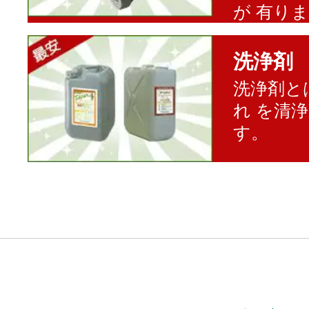
が 有り
洗浄剤
洗浄剤と
れ を清
す。