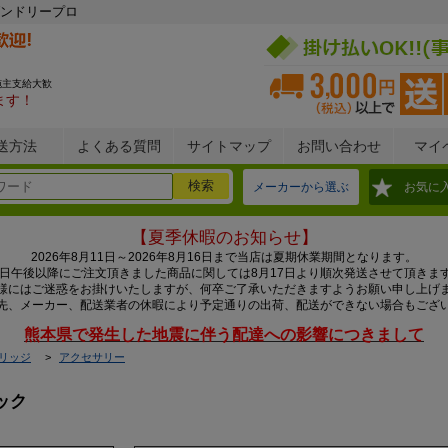
ンドリープロ
施主支給大歓
ます！
送方法
よくある質問
サイトマップ
お問い合わせ
マイ
メーカーから選ぶ
お気に
【夏季休暇のお知らせ】
2026年8月11日～2026年8月16日まで当店は夏期休業期間となります。
0日午後以降にご注文頂きました商品に関しては8月17日より順次発送させて頂きま
様にはご迷惑をお掛けいたしますが、何卒ご了承いただきますようお願い申し上げ
先、メーカー、配送業者の休暇により予定通りの出荷、配送ができない場合もござ
熊本県で発生した地震に伴う配達への影響につきまして
リッジ
アクセサリー
ック