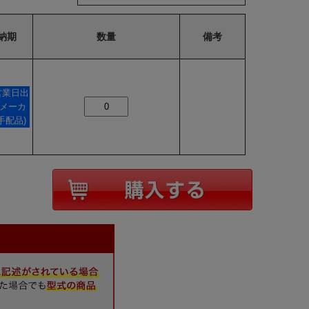
納期
数量
備考
営業日出
(メーカ
手配品)