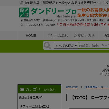
品揃え最大級！配管部品や水栓など水周り通販専門サイト！ダ
配管用品業界最安に挑戦中のダンドリープロは工事・修理・製造現場の通販。 
＊ご購入商品の見積書も発行でき
迎！プロの品揃えとプロの価格
HOME
ご利用の流れ
お支払い方法
配
1
お客
※仕入
配管/設備
水栓補修材・カート
カテゴリー
から選ぶ
配管/設備 (1,607)
【TOTO】 ローブフ
リフォーム/建築 (206)