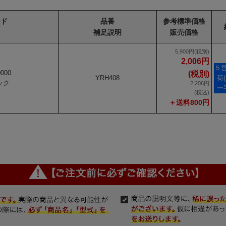
ード
品番
参考標準価格
名
補足説明
販売価格
5,900円(税別)
2,006円
５
0000
(税別)
YRH408
荷
ック
2,206円
ー
(税込)
＋送料800円