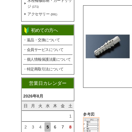
水栓補修部材・カートリッ
ジ
(171)
アクセサリー
(391)
初めての方へ
・返品・交換について
・会員サービスについて
・個人情報保護法案について
・特定商取引法について
営業日カレンダー
2026年8月
日
月
火
水
木
金
土
参考図
1
2
3
4
5
6
7
8