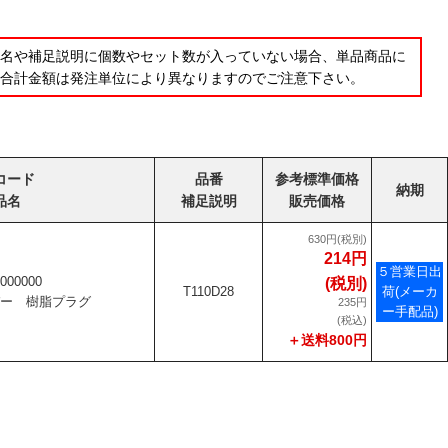
品名や補足説明に個数やセット数が入っていない場合、単品商品に
の合計金額は発注単位により異なりますのでご注意下さい。
コード
品番
参考標準価格
納期
品名
補足説明
販売価格
630円(税別)
214円
５営業日出
000000
(税別)
T110D28
荷(メーカ
ー 樹脂プラグ
235円
ー手配品)
(税込)
＋送料800円