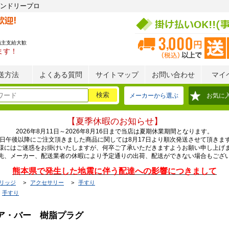
ンドリープロ
施主支給大歓
ます！
送方法
よくある質問
サイトマップ
お問い合わせ
マイ
メーカーから選ぶ
お気に
【夏季休暇のお知らせ】
2026年8月11日～2026年8月16日まで当店は夏期休業期間となります。
0日午後以降にご注文頂きました商品に関しては8月17日より順次発送させて頂きま
様にはご迷惑をお掛けいたしますが、何卒ご了承いただきますようお願い申し上げ
先、メーカー、配送業者の休暇により予定通りの出荷、配送ができない場合もござ
熊本県で発生した地震に伴う配達への影響につきまして
リッジ
アクセサリー
手すり
手すり
リア・バー 樹脂プラグ