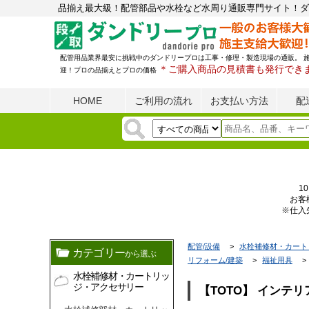
品揃え最大級！配管部品や水栓など水周り通販専門サイト！ダ
配管用品業界最安に挑戦中のダンドリープロは工事・修理・製造現場の通販。 
＊ご購入商品の見積書も発行でき
迎！プロの品揃えとプロの価格
HOME
ご利用の流れ
お支払い方法
配
1
お客
※仕入
配管/設備
水栓補修材・カート
カテゴリー
から選ぶ
リフォーム/建築
福祉用具
水栓補修材・カートリッ
ジ・アクセサリー
【TOTO】 インテ