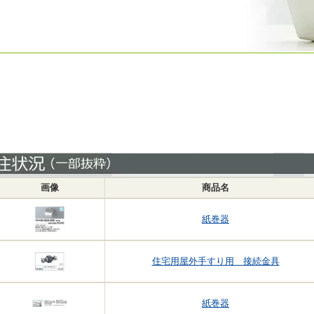
画像
商品名
紙巻器
住宅用屋外手すり用 接続金具
紙巻器