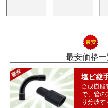
最安価格一
塩ビ継
合成樹脂
で、管の
り分岐す