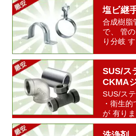
塩ビ継
合成樹脂
で、 管
り分岐 
SUS/
CKMA
SUS/
・衛生的
が 有り
洗浄剤