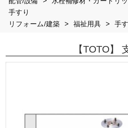
>
配管/設備
水栓補修材・カートリ
手すり
>
>
リフォーム/建築
福祉用具
手
【TOTO】 