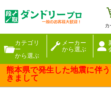
カ
【夏季休暇のお
カテゴリ
メーカー
ー
から選ぶ
から選ぶ
熊本県で発生した地震に伴う
きまして