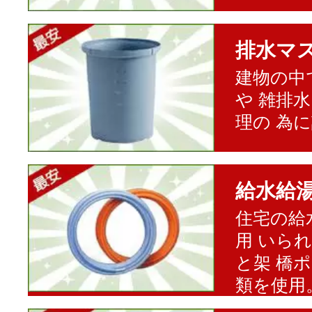
排水マ
建物の中
や 雑排
理の 為
給水給
住宅の給
用 いら
と架 橋
類を使用