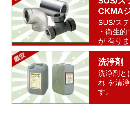
SUS/
CKMA
SUS/
・衛生的
が 有り
洗浄剤
洗浄剤と
れ を清
す。