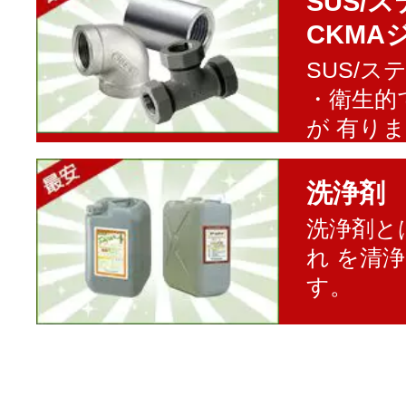
SUS/
CKMA
SUS/
・衛生的
が 有り
洗浄剤
洗浄剤と
れ を清
す。