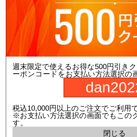
５営業日出荷(メーカー手配品)
販売価格
商品コード：
250232010101
品番：
EWC731#SY
数
週末限定で使えるお得な500円引き
ーポンコードをお支払い方法選択の
補足説明
カラー: スマイルベージ
dan202
長さ(mm):800
商品名：
はね上げてすり
カラ
税込10,000円以上のご注文でご利用
スマイルベージュ
カラー:
スマ
※お支払い方法選択の画面でもこの
す。
図面画像
参考図を見る
閉じる