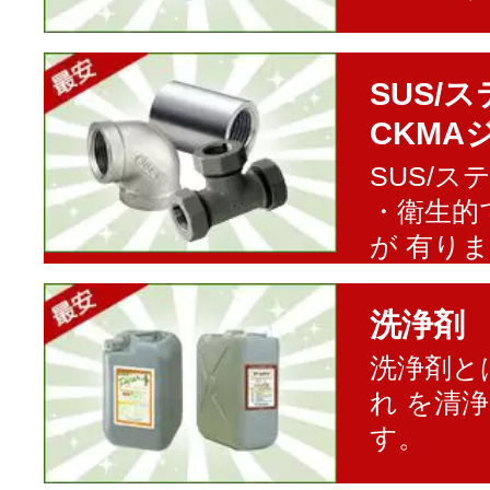
SUS/
CKMA
SUS/
・衛生的
が 有り
洗浄剤
洗浄剤と
れ を清
す。