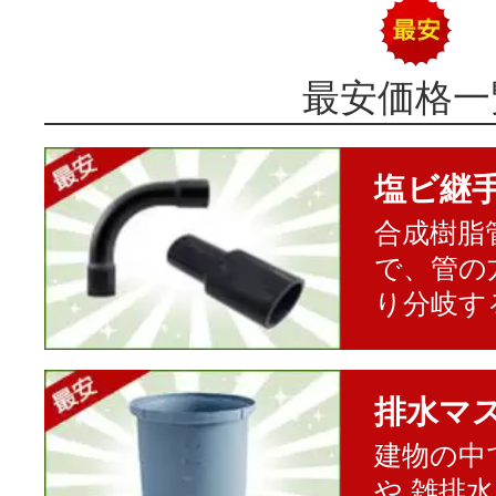
最安価格一
塩ビ継
合成樹脂
で、管の
り分岐す
排水マ
建物の中
や 雑排