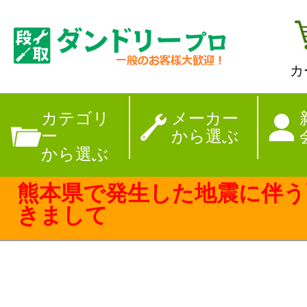
カ
【夏季休暇のお
カテゴリ
メーカー
ー
から選ぶ
から選ぶ
熊本県で発生した地震に伴う
きまして