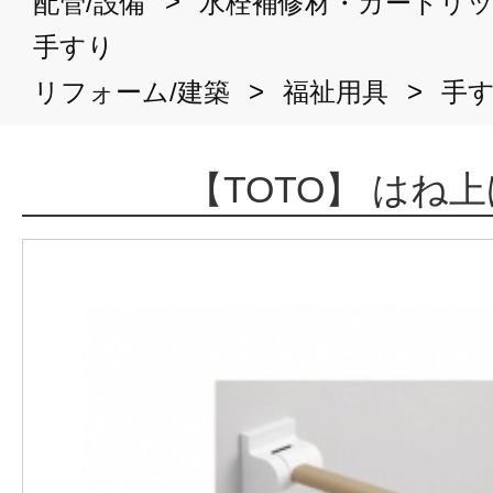
>
配管/設備
水栓補修材・カートリ
手すり
>
>
リフォーム/建築
福祉用具
手
【TOTO】 はね