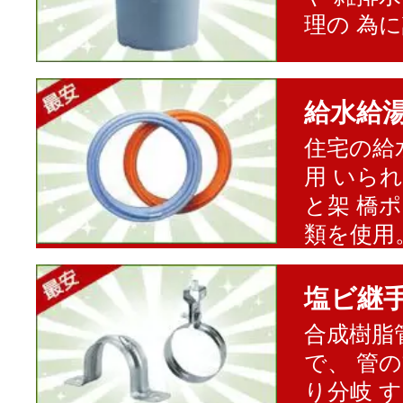
理の 為
給水給
住宅の給
用 いら
と架 橋
類を使用
塩ビ継
合成樹脂
で、 管
り分岐 