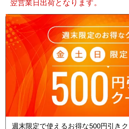
翌営業日出荷となります。
【ご注意ください】 商品名や
ト数が入っていない場合、単品
注文の際の合計金額は発注単位
でご注意下さい。
3,000円以上
(税込)
のご注文
５営業日出荷(メーカー手配品)
週末限定で使えるお得な500円引き
販売価格