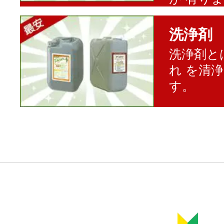
洗浄剤
洗浄剤と
れ を清
す。