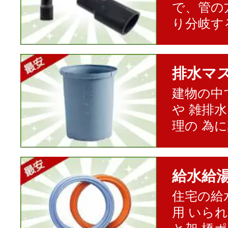
で、管の
り分岐す
排水マ
建物の中
や 雑排
理の 為
給水給
住宅の給
用 いら