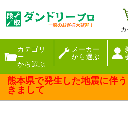
カ
【夏季休暇のお
カテゴリ
メーカー
ー
から選ぶ
から選ぶ
熊本県で発生した地震に伴う
きまして