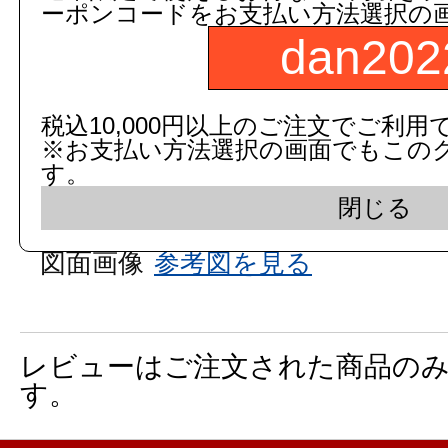
商品コード：
ーポンコードをお支払い方法選択の
250244000000
dan202
品番：
EWC720R
税込10,000円以上のご注文でご利用
数
※お支払い方法選択の画面でもこの
す。
閉じる
商品名：
前方ボード(はね上げタイ
図面画像
参考図を見る
レビューはご注文された商品の
す。