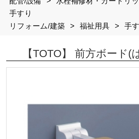
>
配管/設備
水栓補修材・カートリ
手すり
>
>
リフォーム/建築
福祉用具
手
【TOTO】 前方ボード(