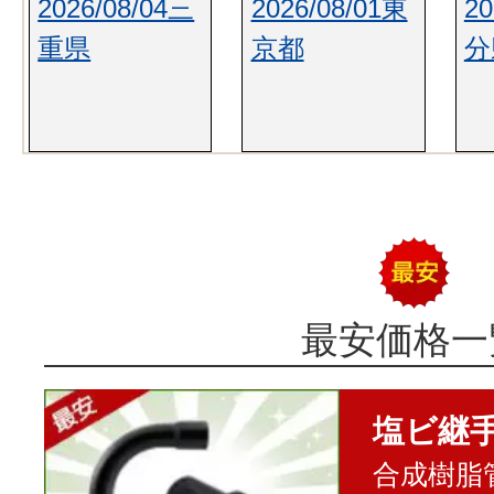
2026/08/04三
2026/08/01東
20
重県
京都
分
最安価格一
塩ビ継
合成樹脂