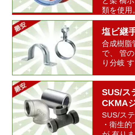
と架 橋
類を使用
塩ビ継
合成樹脂
で、 管
り分岐 
SUS/
CKMA
SUS/
・衛生的
が 有り