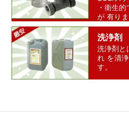
・衛生的
が 有り
洗浄剤
洗浄剤と
れ を清
す。