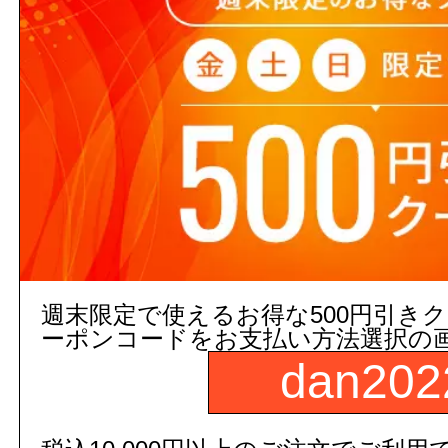
250255010102
品番：
TS134GLMY7#NW1
数
補足説明
取付心L1(mm):600 取付心
商品名：
インテリア・バー
カ
図面画像
参考図を見る
週末限定で使えるお得な500円引き
ーポンコードをお支払い方法選択の
５営業日出荷(メーカー手配品)
dan202
販売価格
商品コード：
250255020101