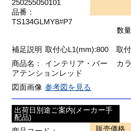
250255050101
品番：
TS134GLMY8#P7
数
補足説明
取付心L1(mm):800 取付心
商品名：
インテリア・バー
カ
アテンションレッド
図面画像
参考図を見る
出荷日別途ご案内(メーカー手
配品)
販売価格