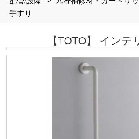
>
配管/設備
水栓補修材・カートリ
手すり
【TOTO】 イン