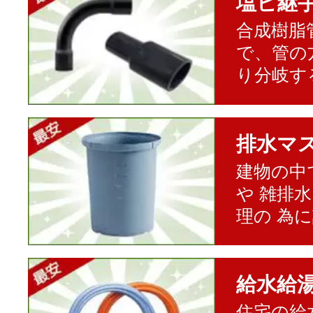
塩ビ継
合成樹脂
で、管の
り分岐す
排水マ
建物の中
や 雑排
理の 為
給水給
住宅の給