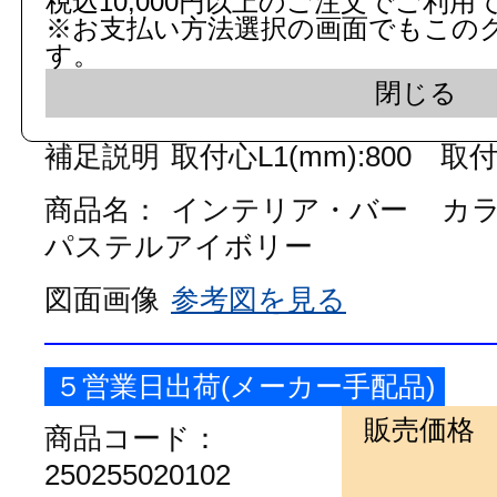
税込10,000円以上のご注文でご利用
品番：
※お支払い方法選択の画面でもこの
TS134GLMY8#SC1
す。
数
閉じる
補足説明
取付心L1(mm):800 取付心
商品名：
インテリア・バー
カ
パステルアイボリー
図面画像
参考図を見る
５営業日出荷(メーカー手配品)
販売価格
商品コード：
250255020102