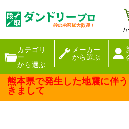
カ
【夏季休暇のお
カテゴリ
メーカー
ー
から選ぶ
から選ぶ
熊本県で発生した地震に伴う
きまして