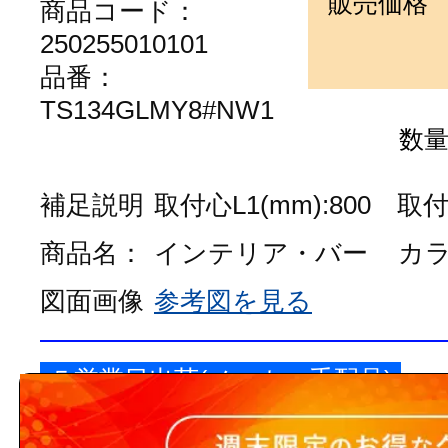
販売価格
商品コード：
250255010101
品番：
TS134GLMY8#NW1
数
補足説明
取付心L1(mm):800 取付心
商品名：
インテリア・バー
カ
図面画像
参考図を見る
５営業日出荷(メーカー手配品)
販売価格
商品コード：