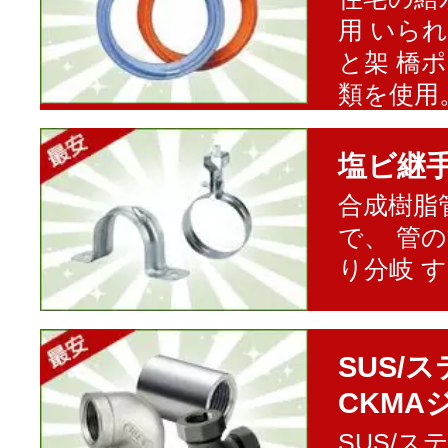
用 いら
と架 橋
類を使用
塩ビ継
合成樹脂
で、 管
り分岐 
SUS/
CKMA
SUS/