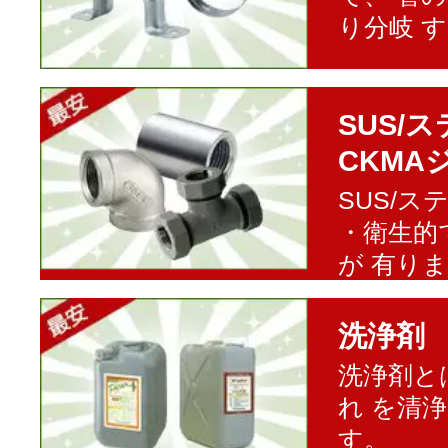
り分岐 
SUS/
CKMA
SUS/
・衛生的
が 有り
洗浄剤
洗浄剤と
れ を清
す。