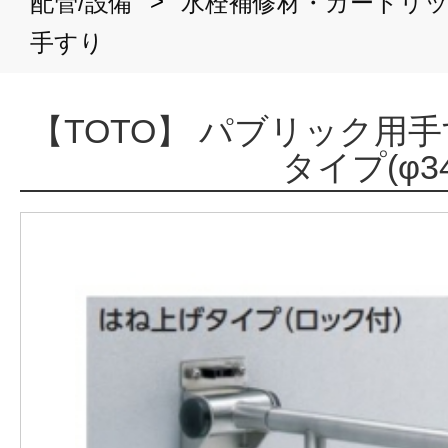
>
配管/設備
水栓補修材・カートリ
手すり
【TOTO】 パブリック用
タイプ(φ34