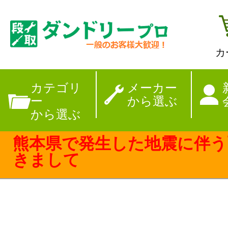
カ
【夏季休暇のお
カテゴリ
メーカー
ー
から選ぶ
から選ぶ
熊本県で発生した地震に伴う
きまして