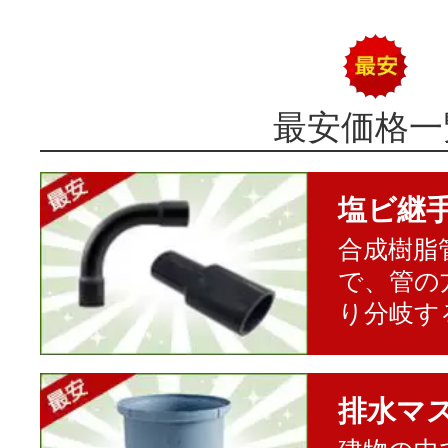
最安価格一
塩ビ継
合成樹脂
で、管の
り分岐す
排水マ