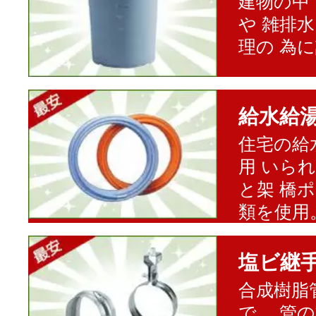
建物の中
や 雑排
理の 為
給水給
住宅の給
用 いら
と架 橋
類を使用
塩ビ継
合成樹脂
で、 管