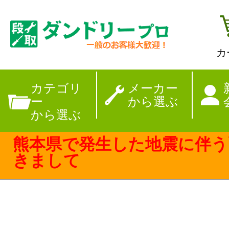
カ
【夏季休暇のお
カテゴリ
メーカー
ー
から選ぶ
から選ぶ
熊本県で発生した地震に伴う
きまして