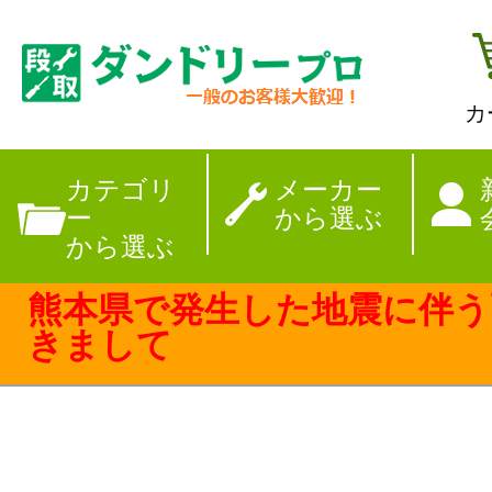
カ
【夏季休暇のお
カテゴリ
メーカー
ー
から選ぶ
から選ぶ
熊本県で発生した地震に伴う
きまして