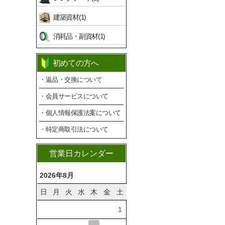
建築資材(1)
消耗品・副資材(1)
初めての方へ
・返品・交換について
・会員サービスについて
・個人情報保護法案について
・特定商取引法について
営業日カレンダー
2026年8月
日
月
火
水
木
金
土
1