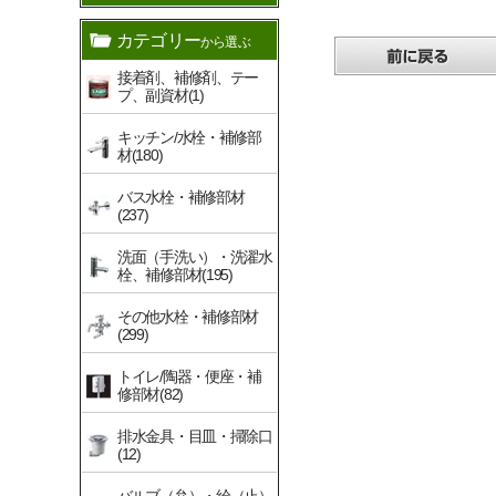
カテゴリー
から選ぶ
接着剤、補修剤、テー
プ、副資材(1)
キッチン/水栓・補修部
材(180)
バス水栓・補修部材
(237)
洗面（手洗い）・洗濯水
栓、補修部材(195)
その他水栓・補修部材
(299)
トイレ/陶器・便座・補
修部材(82)
排水金具・目皿・掃除口
(12)