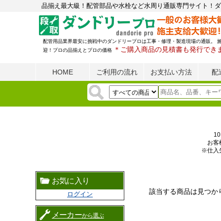
品揃え最大級！配管部品や水栓など水周り通販専門サイト！ダ
配管用品業界最安に挑戦中のダンドリープロは工事・修理・製造現場の通販。 
＊ご購入商品の見積書も発行でき
迎！プロの品揃えとプロの価格
HOME
ご利用の流れ
お支払い方法
配
1
お客
※仕入
お気に入り
該当する商品は見つか
ログイン
メーカー
から選ぶ