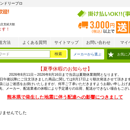
ンドリープロ
施主支給大歓
ます！
送方法
よくある質問
サイトマップ
お問い合わせ
マイ
メーカーから選ぶ
お気に
【夏季休暇のお知らせ】
2026年8月11日～2026年8月16日まで当店は夏期休業期間となります。
0日午後以降にご注文頂きました商品に関しては8月17日より順次発送させて頂きま
様にはご迷惑をお掛けいたしますが、何卒ご了承いただきますようお願い申し上げ
先、メーカー、配送業者の休暇により予定通りの出荷、配送ができない場合もござ
熊本県で発生した地震に伴う配達への影響につきまして
りませんでした