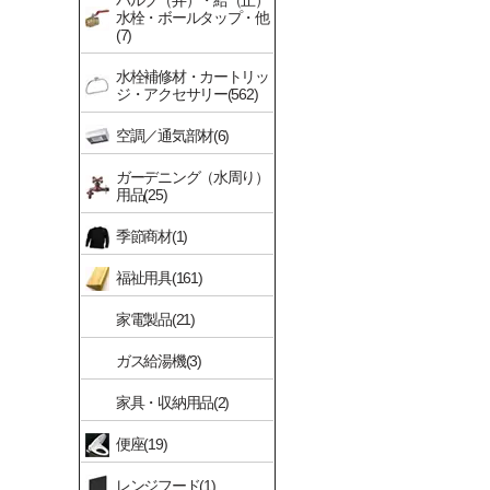
バルブ（弁）・給（止）
水栓・ボールタップ・他
(7)
水栓補修材・カートリッ
ジ・アクセサリー(562)
空調／通気部材(6)
ガーデニング（水周り）
用品(25)
季節商材(1)
福祉用具(161)
家電製品(21)
ガス給湯機(3)
家具・収納用品(2)
便座(19)
レンジフード(1)