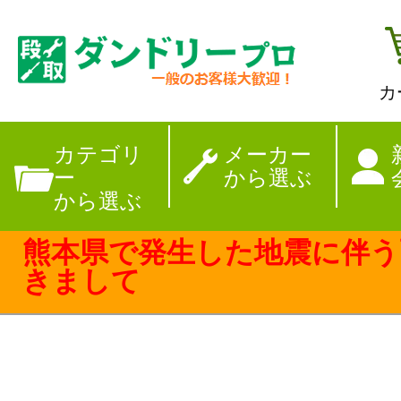
カ
【夏季休暇のお
カテゴリ
メーカー
ー
から選ぶ
から選ぶ
熊本県で発生した地震に伴う
きまして