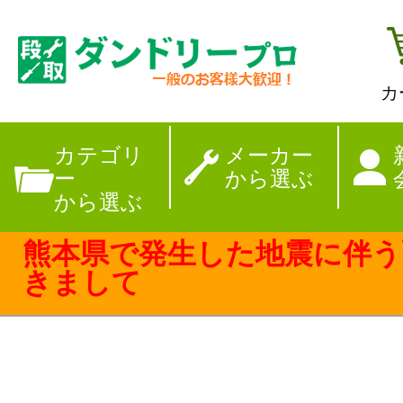
カ
【夏季休暇のお
カテゴリ
メーカー
ー
から選ぶ
から選ぶ
熊本県で発生した地震に伴う
きまして