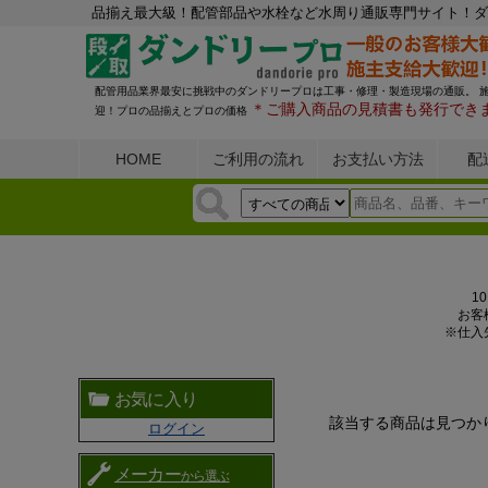
品揃え最大級！配管部品や水栓など水周り通販専門サイト！ダ
配管用品業界最安に挑戦中のダンドリープロは工事・修理・製造現場の通販。 
＊ご購入商品の見積書も発行でき
迎！プロの品揃えとプロの価格
HOME
ご利用の流れ
お支払い方法
配
1
お客
※仕入
お気に入り
該当する商品は見つか
ログイン
メーカー
から選ぶ