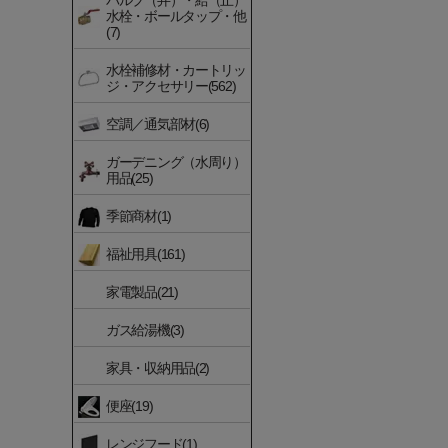
バルブ（弁）・給（止）
水栓・ボールタップ・他
(7)
水栓補修材・カートリッ
ジ・アクセサリー(562)
空調／通気部材(6)
ガーデニング（水周り）
用品(25)
季節商材(1)
福祉用具(161)
家電製品(21)
ガス給湯機(3)
家具・収納用品(2)
便座(19)
レンジフード(1)