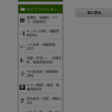
カテゴリー
から選ぶ
接着剤、補修剤、テー
プ、副資材(1)
キッチン/水栓・補修部
材(180)
バス水栓・補修部材
(237)
洗面（手洗い）・洗濯水
栓、補修部材(195)
その他水栓・補修部材
(299)
トイレ/陶器・便座・補
修部材(82)
排水金具・目皿・掃除口
(12)