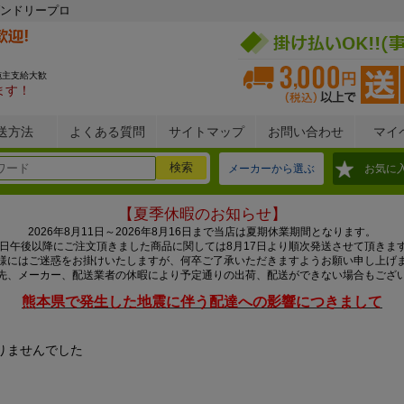
ンドリープロ
施主支給大歓
ます！
送方法
よくある質問
サイトマップ
お問い合わせ
マイ
メーカーから選ぶ
お気に
【夏季休暇のお知らせ】
2026年8月11日～2026年8月16日まで当店は夏期休業期間となります。
0日午後以降にご注文頂きました商品に関しては8月17日より順次発送させて頂きま
様にはご迷惑をお掛けいたしますが、何卒ご了承いただきますようお願い申し上げ
先、メーカー、配送業者の休暇により予定通りの出荷、配送ができない場合もござ
熊本県で発生した地震に伴う配達への影響につきまして
りませんでした