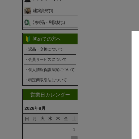
建築資材(1)
消耗品・副資材(1)
初めての方へ
・返品・交換について
・会員サービスについて
・個人情報保護法案について
・特定商取引法について
営業日カレンダー
2026年8月
日
月
火
水
木
金
土
1