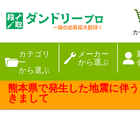
カ
【夏季休暇のお
カテゴリ
メーカー
ー
から選ぶ
から選ぶ
熊本県で発生した地震に伴う
きまして