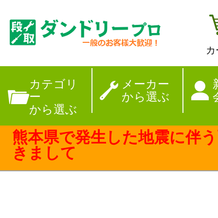
カ
【夏季休暇のお
カテゴリ
メーカー
ー
から選ぶ
から選ぶ
熊本県で発生した地震に伴う
きまして