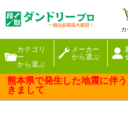
カ
【夏季休暇のお
カテゴリ
メーカー
ー
から選ぶ
から選ぶ
熊本県で発生した地震に伴う
きまして