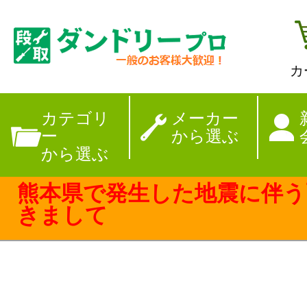
カ
【夏季休暇のお
カテゴリ
メーカー
ー
から選ぶ
から選ぶ
熊本県で発生した地震に伴う
きまして