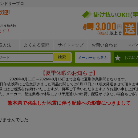
ンドリープロ
施主支給大歓
ます！
送方法
よくある質問
サイトマップ
お問い合わせ
マイ
メーカーから選ぶ
お気に
【夏季休暇のお知らせ】
2026年8月11日～2026年8月16日まで当店は夏期休業期間となります。
0日午後以降にご注文頂きました商品に関しては8月17日より順次発送させて頂きま
様にはご迷惑をお掛けいたしますが、何卒ご了承いただきますようお願い申し上げ
先、メーカー、配送業者の休暇により予定通りの出荷、配送ができない場合もござ
熊本県で発生した地震に伴う配達への影響につきまして
りませんでした