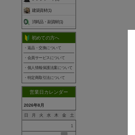
建築資材(1)
消耗品・副資材(1)
初めての方へ
・返品・交換について
・会員サービスについて
・個人情報保護法案について
・特定商取引法について
営業日カレンダー
2026年8月
日
月
火
水
木
金
土
1