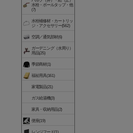
バルブ（弁）・給（止）
水栓・ボールタップ・他
(7)
水栓補修材・カートリッ
ジ・アクセサリー(562)
空調／通気部材(6)
ガーデニング（水周り）
用品(25)
季節商材(1)
福祉用具(161)
家電製品(21)
ガス給湯機(3)
家具・収納用品(2)
便座(19)
レンジフード(1)