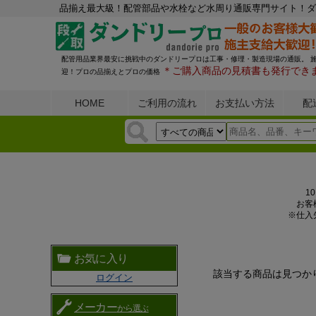
品揃え最大級！配管部品や水栓など水周り通販専門サイト！ダ
配管用品業界最安に挑戦中のダンドリープロは工事・修理・製造現場の通販。 
＊ご購入商品の見積書も発行でき
迎！プロの品揃えとプロの価格
HOME
ご利用の流れ
お支払い方法
配
1
お客
※仕入
お気に入り
該当する商品は見つか
ログイン
メーカー
から選ぶ