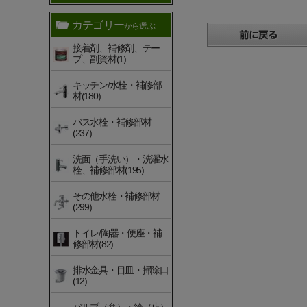
カテゴリー
から選ぶ
接着剤、補修剤、テー
プ、副資材(1)
キッチン/水栓・補修部
材(180)
バス水栓・補修部材
(237)
洗面（手洗い）・洗濯水
栓、補修部材(195)
その他水栓・補修部材
(299)
トイレ/陶器・便座・補
修部材(82)
排水金具・目皿・掃除口
(12)