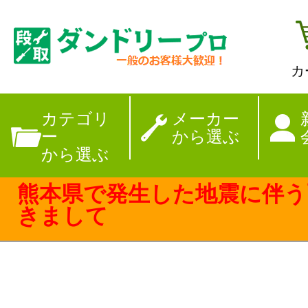
カ
【夏季休暇のお
カテゴリ
メーカー
ー
から選ぶ
から選ぶ
熊本県で発生した地震に伴う
きまして