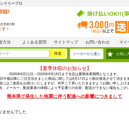
ンドリープロ
施主支給大歓
ます！
送方法
よくある質問
サイトマップ
お問い合わせ
マイ
メーカーから選ぶ
お気に
【夏季休暇のお知らせ】
2026年8月11日～2026年8月16日まで当店は夏期休業期間となります。
0日午後以降にご注文頂きました商品に関しては8月17日より順次発送させて頂きま
様にはご迷惑をお掛けいたしますが、何卒ご了承いただきますようお願い申し上げ
先、メーカー、配送業者の休暇により予定通りの出荷、配送ができない場合もござ
熊本県で発生した地震に伴う配達への影響につきまして
りませんでした