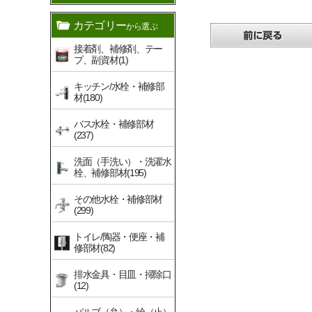
カテゴリー
から選ぶ
接着剤、補修剤、テー
プ、副資材(1)
キッチン/水栓・補修部
材(180)
バス水栓・補修部材
(237)
洗面（手洗い）・洗濯水
栓、補修部材(195)
その他水栓・補修部材
(299)
トイレ/陶器・便座・補
修部材(82)
排水金具・目皿・掃除口
(12)