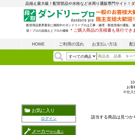
品揃え最大級！配管部品や水栓など水周り通販専門サイト！ダ
配管用品業界最安に挑戦中のダンドリープロは工事・修理・製造現場の通販。 
＊ご購入商品の見積書も発行でき
迎！プロの品揃えとプロの価格
HOME
ご利用の流れ
お支払い方法
配
1
お客
※仕入
お気に入り
該当する商品は見つか
ログイン
メーカー
から選ぶ