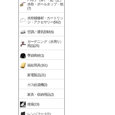
バルブ（弁）・給（止）
水栓・ボールタップ・他
(7)
水栓補修材・カートリッ
ジ・アクセサリー(562)
空調／通気部材(6)
ガーデニング（水周り）
用品(25)
季節商材(1)
福祉用具(161)
家電製品(21)
ガス給湯機(3)
家具・収納用品(2)
便座(19)
レンジフード(1)