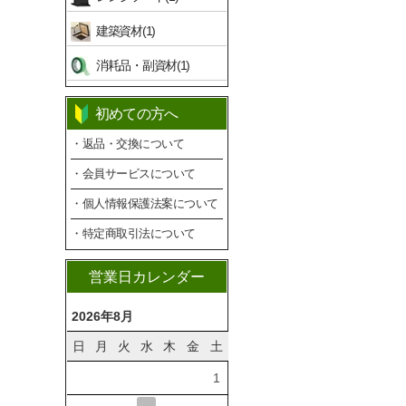
建築資材(1)
消耗品・副資材(1)
初めての方へ
・返品・交換について
・会員サービスについて
・個人情報保護法案について
・特定商取引法について
営業日カレンダー
2026年8月
日
月
火
水
木
金
土
1