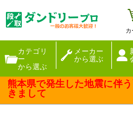
カ
【夏季休暇のお
カテゴリ
メーカー
ー
から選ぶ
から選ぶ
熊本県で発生した地震に伴う
きまして