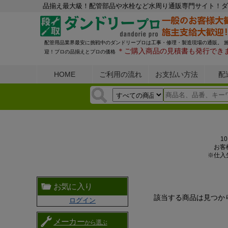
品揃え最大級！配管部品や水栓など水周り通販専門サイト！ダ
配管用品業界最安に挑戦中のダンドリープロは工事・修理・製造現場の通販。 
＊ご購入商品の見積書も発行でき
迎！プロの品揃えとプロの価格
HOME
ご利用の流れ
お支払い方法
配
1
お客
※仕入
お気に入り
該当する商品は見つか
ログイン
メーカー
から選ぶ