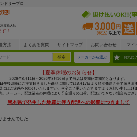
ンドリープロ
施主支給大歓
ます！
送方法
よくある質問
サイトマップ
お問い合わせ
マイ
メーカーから選ぶ
お気に
【夏季休暇のお知らせ】
2026年8月11日～2026年8月16日まで当店は夏期休業期間となります。
0日午後以降にご注文頂きました商品に関しては8月17日より順次発送させて頂きま
様にはご迷惑をお掛けいたしますが、何卒ご了承いただきますようお願い申し上げ
先、メーカー、配送業者の休暇により予定通りの出荷、配送ができない場合もござ
熊本県で発生した地震に伴う配達への影響につきまして
りませんでした