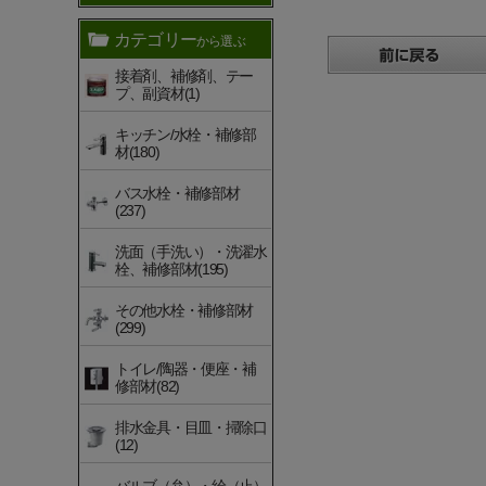
カテゴリー
から選ぶ
接着剤、補修剤、テー
プ、副資材(1)
キッチン/水栓・補修部
材(180)
バス水栓・補修部材
(237)
洗面（手洗い）・洗濯水
栓、補修部材(195)
その他水栓・補修部材
(299)
トイレ/陶器・便座・補
修部材(82)
排水金具・目皿・掃除口
(12)