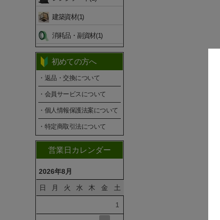
建築資材(1)
消耗品・副資材(1)
初めての方へ
・返品・交換について
・会員サービスについて
・個人情報保護法案について
・特定商取引法について
営業日カレンダー
2026年8月
日
月
火
水
木
金
土
1