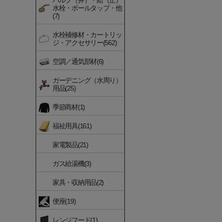
バルブ（弁）・給（止）
水栓・ボールタップ・他
(7)
水栓補修材・カートリッ
ジ・アクセサリー(562)
空調／通気部材(6)
ガーデニング（水周り）
用品(25)
季節商材(1)
福祉用具(161)
家電製品(21)
ガス給湯機(3)
家具・収納用品(2)
便座(19)
レンジフード(1)