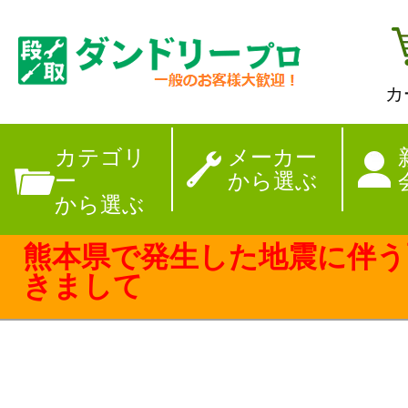
カ
【夏季休暇のお
カテゴリ
メーカー
ー
から選ぶ
から選ぶ
熊本県で発生した地震に伴う
きまして