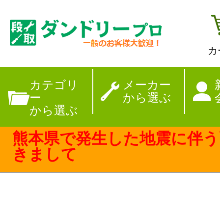
カ
【夏季休暇のお
カテゴリ
メーカー
ー
から選ぶ
から選ぶ
熊本県で発生した地震に伴う
きまして