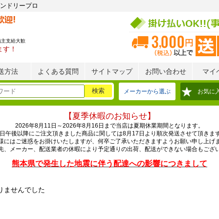
ンドリープロ
施主支給大歓
ます！
送方法
よくある質問
サイトマップ
お問い合わせ
マイ
メーカーから選ぶ
お気に
【夏季休暇のお知らせ】
2026年8月11日～2026年8月16日まで当店は夏期休業期間となります。
0日午後以降にご注文頂きました商品に関しては8月17日より順次発送させて頂きま
様にはご迷惑をお掛けいたしますが、何卒ご了承いただきますようお願い申し上げ
先、メーカー、配送業者の休暇により予定通りの出荷、配送ができない場合もござ
熊本県で発生した地震に伴う配達への影響につきまして
りませんでした