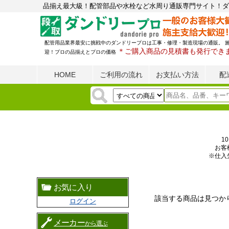
品揃え最大級！配管部品や水栓など水周り通販専門サイト！ダ
配管用品業界最安に挑戦中のダンドリープロは工事・修理・製造現場の通販。 
＊ご購入商品の見積書も発行でき
迎！プロの品揃えとプロの価格
HOME
ご利用の流れ
お支払い方法
配
1
お客
※仕入
お気に入り
該当する商品は見つか
ログイン
メーカー
から選ぶ