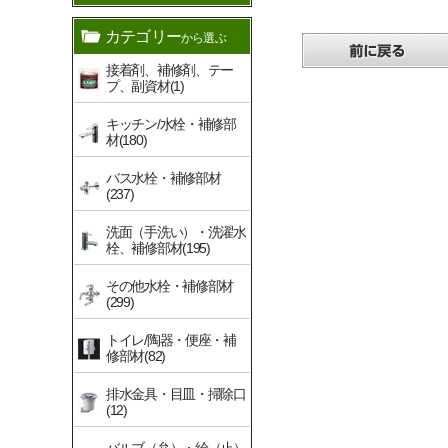
カテゴリー
から選ぶ
接着剤、補修剤、テー
プ、副資材(1)
キッチン/水栓・補修部
材(180)
バス水栓・補修部材
(237)
洗面（手洗い）・洗濯水
栓、補修部材(195)
その他水栓・補修部材
(299)
トイレ/陶器・便座・補
修部材(82)
排水金具・目皿・掃除口
(12)