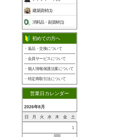
建築資材(1)
消耗品・副資材(1)
初めての方へ
・返品・交換について
・会員サービスについて
・個人情報保護法案について
・特定商取引法について
営業日カレンダー
2026年8月
日
月
火
水
木
金
土
1