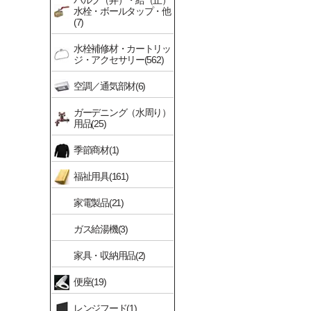
バルブ（弁）・給（止）
水栓・ボールタップ・他
(7)
水栓補修材・カートリッ
ジ・アクセサリー(562)
空調／通気部材(6)
ガーデニング（水周り）
用品(25)
季節商材(1)
福祉用具(161)
家電製品(21)
ガス給湯機(3)
家具・収納用品(2)
便座(19)
レンジフード(1)