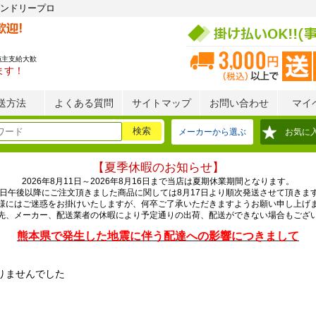
ンドリープロ
施主支給大歓
ます！
送方法
よくある質問
サイトマップ
お問い合わせ
マイ
メーカーから選ぶ
お気に
【夏季休暇のお知らせ】
2026年8月11日～2026年8月16日まで当店は夏期休業期間となります。
0日午後以降にご注文頂きました商品に関しては8月17日より順次発送させて頂きま
様にはご迷惑をお掛けいたしますが、何卒ご了承いただきますようお願い申し上げ
先、メーカー、配送業者の休暇により予定通りの出荷、配送ができない場合もござ
熊本県で発生した地震に伴う配達への影響につきまして
りませんでした