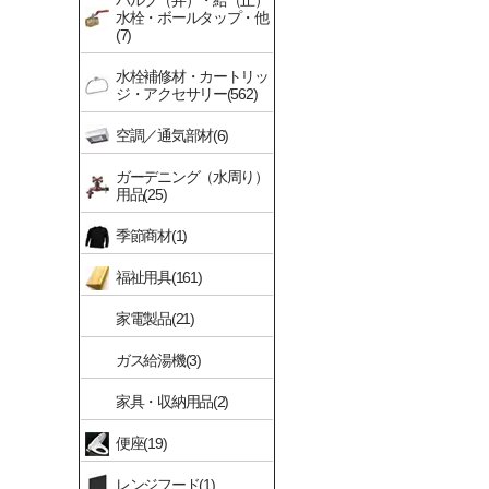
バルブ（弁）・給（止）
水栓・ボールタップ・他
(7)
水栓補修材・カートリッ
ジ・アクセサリー(562)
空調／通気部材(6)
ガーデニング（水周り）
用品(25)
季節商材(1)
福祉用具(161)
家電製品(21)
ガス給湯機(3)
家具・収納用品(2)
便座(19)
レンジフード(1)