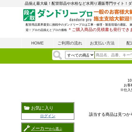
品揃え最大級！配管部品や水栓など水周り通販専門サイト！ダ
配管用品業界最安に挑戦中のダンドリープロは工事・修理・製造現場の通販。 
＊ご購入商品の見積書も発行でき
迎！プロの品揃えとプロの価格
HOME
ご利用の流れ
お支払い方法
配
1
お客
※仕入
お気に入り
該当する商品は見つか
ログイン
メーカー
から選ぶ