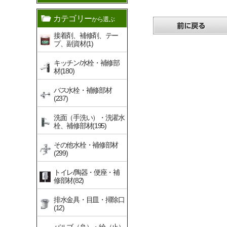
カテゴリー
から選ぶ
接着剤、補修剤、テー
プ、副資材(1)
キッチン/水栓・補修部
材(180)
バス水栓・補修部材
(237)
洗面（手洗い）・洗濯水
栓、補修部材(195)
その他水栓・補修部材
(299)
トイレ/陶器・便座・補
修部材(82)
排水金具・目皿・掃除口
(12)