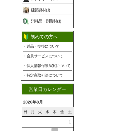
建築資材(1)
消耗品・副資材(1)
初めての方へ
・返品・交換について
・会員サービスについて
・個人情報保護法案について
・特定商取引法について
営業日カレンダー
2026年8月
日
月
火
水
木
金
土
1