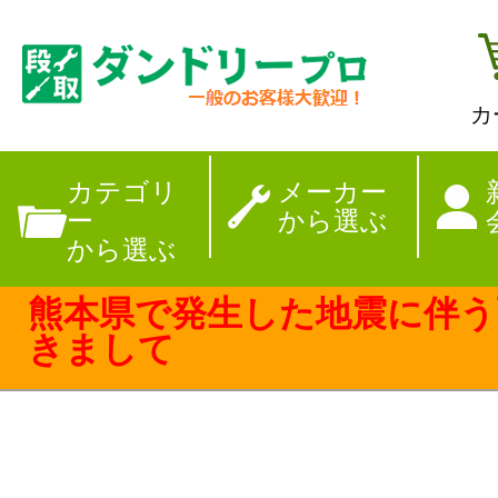
カ
【夏季休暇のお
カテゴリ
メーカー
ー
から選ぶ
から選ぶ
熊本県で発生した地震に伴う
きまして