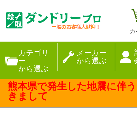
カ
【夏季休暇のお
カテゴリ
メーカー
ー
から選ぶ
から選ぶ
熊本県で発生した地震に伴う
きまして