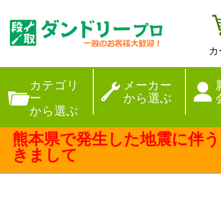
カ
【夏季休暇のお
カテゴリ
メーカー
ー
から選ぶ
から選ぶ
熊本県で発生した地震に伴う
きまして