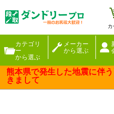
カ
【夏季休暇のお
カテゴリ
メーカー
ー
から選ぶ
から選ぶ
熊本県で発生した地震に伴う
きまして