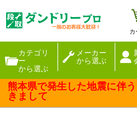
カ
【夏季休暇のお
カテゴリ
メーカー
ー
から選ぶ
から選ぶ
熊本県で発生した地震に伴う
きまして